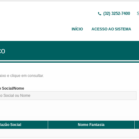
(32) 3252-7400
S
INÍCIO
ACESSO AO SISTEMA
ço
baixo e clique em consultar.
 Social/Nome
azão Social
Nome Fantasia